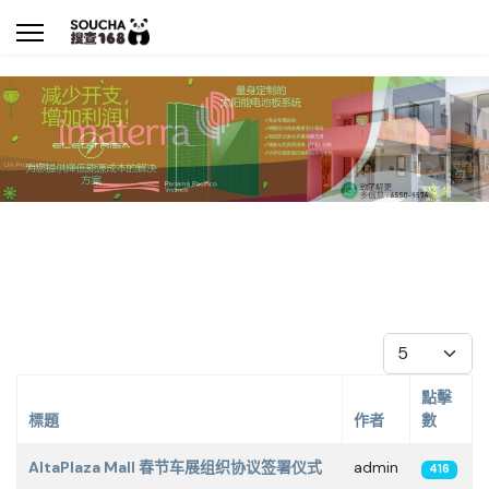
每頁顯示條數
點擊
標題
作者
數
文章
AltaPlaza Mall 春节车展组织协议签署仪式
admin
416