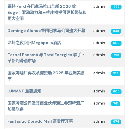
福特 Ford 在巴拿马推出全新 2026 款
admin
495
Edge：混动动力和三排座椅提供更长续航和
更大空间
Domingo Alonso集团巴拿马公司盛大开幕
admin
535
龙虾之夜回归Megapolis酒店
admin
809
Terpel Panamá 与 TotalEnergies 联手，
admin
795
革新润滑油市场
国家啤酒厂再次承诺赞助 2025 年亚洲美食
admin
919
节
JJMAST 重要通知
admin
605
国家啤酒公司及其商业伙伴通过参观啤酒厂
admin
761
加强联系
Fantastic Dorado Mall 富贵厅开幕
admin
974